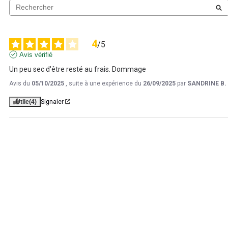
4
/
5
Avis vérifié
Un peu sec d'être resté au frais. Dommage
Avis du
05/10/2025
, suite à une expérience du
26/09/2025
par
SANDRINE B.
Utile
(4)
Signaler
Chocolat Lait Maison Caffet 002 en
tablette
5
/
5
-
1
avis
Pour les amateurs de douceur lactée.
À partir de
9,95 €
i
Tarif identique à celui pratiqué dans les boutiques de
Troyes, Pont Saint Marie, Châlons en Champagne, Nancy,
Metz, Strasbourg, Saint Parres aux Tertres, Lille et Epernay.
En livraison
En boutique
Ajouter au panier