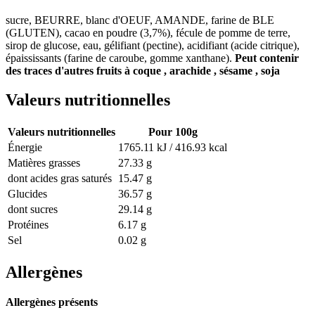
sucre, BEURRE, blanc d'OEUF, AMANDE, farine de BLE
(GLUTEN), cacao en poudre (3,7%), fécule de pomme de terre,
sirop de glucose, eau, gélifiant (pectine), acidifiant (acide citrique),
épaississants (farine de caroube, gomme xanthane).
Peut contenir
des traces d'autres fruits à coque , arachide , sésame , soja
Valeurs nutritionnelles
Valeurs nutritionnelles
Pour 100g
Énergie
1765.11 kJ / 416.93 kcal
Matières grasses
27.33 g
dont acides gras saturés
15.47 g
Glucides
36.57 g
dont sucres
29.14 g
Protéines
6.17 g
Sel
0.02 g
Allergènes
Allergènes présents