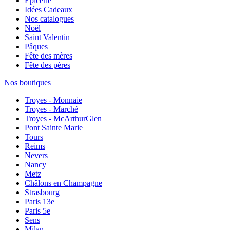
Épicerie
Idées Cadeaux
Nos catalogues
Noël
Saint Valentin
Pâques
Fête des mères
Fête des pères
Nos boutiques
Troyes - Monnaie
Troyes - Marché
Troyes - McArthurGlen
Pont Sainte Marie
Tours
Reims
Nevers
Nancy
Metz
Châlons en Champagne
Strasbourg
Paris 13e
Paris 5e
Sens
Milan