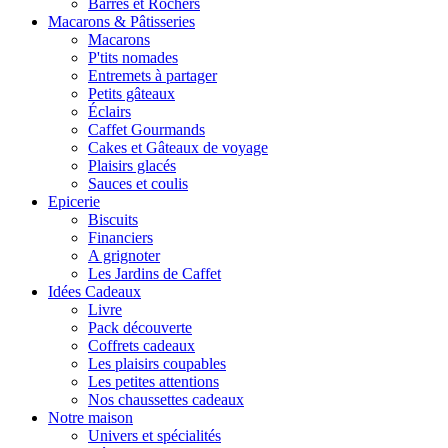
Barres et Rochers
Macarons & Pâtisseries
Macarons
P'tits nomades
Entremets à partager
Petits gâteaux
Éclairs
Caffet Gourmands
Cakes et Gâteaux de voyage
Plaisirs glacés
Sauces et coulis
Epicerie
Biscuits
Financiers
A grignoter
Les Jardins de Caffet
Idées Cadeaux
Livre
Pack découverte
Coffrets cadeaux
Les plaisirs coupables
Les petites attentions
Nos chaussettes cadeaux
Notre maison
Univers et spécialités