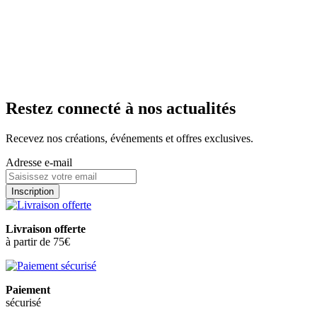
À partir de
9,95 €
i
Tarif identique à celui pratiqué dans les boutiques de
Troyes, Pont Saint Marie, Châlons en Champagne, Nancy,
Metz, Strasbourg, Saint Parres aux Tertres, Lille et Epernay.
En livraison
En boutique
Ajouter au panier
Restez connecté à nos actualités
Recevez nos créations, événements et offres exclusives.
Adresse e-mail
Inscription
Livraison offerte
à partir de 75€
Paiement
sécurisé