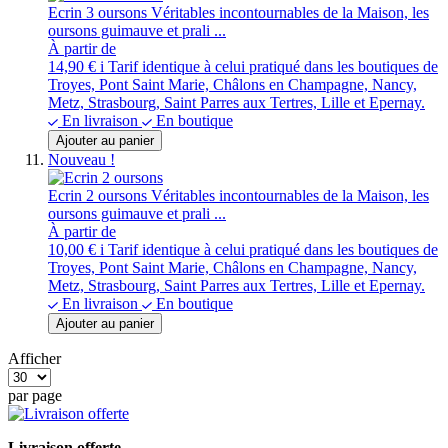
Ecrin 3 oursons
Véritables incontournables de la Maison, les
oursons guimauve et prali ...
À partir de
14,90 €
i
Tarif identique à celui pratiqué dans les boutiques de
Troyes, Pont Saint Marie, Châlons en Champagne, Nancy,
Metz, Strasbourg, Saint Parres aux Tertres, Lille et Epernay.
En livraison
En boutique
Ajouter au panier
Nouveau !
Ecrin 2 oursons
Véritables incontournables de la Maison, les
oursons guimauve et prali ...
À partir de
10,00 €
i
Tarif identique à celui pratiqué dans les boutiques de
Troyes, Pont Saint Marie, Châlons en Champagne, Nancy,
Metz, Strasbourg, Saint Parres aux Tertres, Lille et Epernay.
En livraison
En boutique
Ajouter au panier
Afficher
par page
Livraison offerte