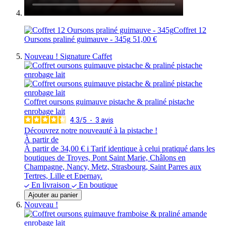
Coffret 12
Oursons praliné guimauve - 345g
51,00 €
Nouveau !
Signature Caffet
Coffret oursons guimauve pistache & praliné pistache
enrobage lait
4.3
/
5
-
3
avis
Découvrez notre nouveauté à la pistache !
À partir de
À partir de
34,00 €
i
Tarif identique à celui pratiqué dans les
boutiques de Troyes, Pont Saint Marie, Châlons en
Champagne, Nancy, Metz, Strasbourg, Saint Parres aux
Tertres, Lille et Epernay.
En livraison
En boutique
Ajouter au panier
Nouveau !