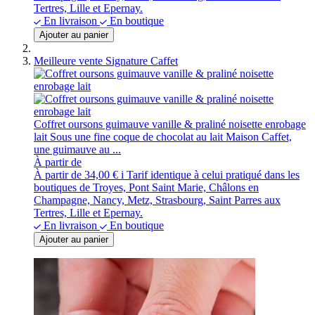
Tertres, Lille et Epernay.
En livraison
En boutique
Ajouter au panier
Meilleure vente
Signature Caffet
Coffret oursons guimauve vanille & praliné noisette enrobage
lait
Sous une fine coque de chocolat au lait Maison Caffet,
une guimauve au ...
À partir de
À partir de
34,00 €
i
Tarif identique à celui pratiqué dans les
boutiques de Troyes, Pont Saint Marie, Châlons en
Champagne, Nancy, Metz, Strasbourg, Saint Parres aux
Tertres, Lille et Epernay.
En livraison
En boutique
Ajouter au panier