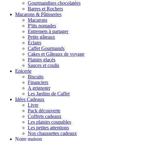
Gourmandises chocolatées
Barres et Rochers
Macarons & Pâtisseries
Macarons
P'tits nomades
Entremets à partager
Petits gâteaux
Éclairs
Caffet Gourmands
Cakes et Gâteaux de voyage
Plaisirs glacés
Sauces et coulis
Epicerie
Biscuits
Financiers
A grignoter
Les Jardins de Caffet
Idées Cadeaux
Livre
Pack découverte
Coffrets cadeaux
Les plaisirs coupables
Les petites attentions
Nos chaussettes cadeaux
Notre maison