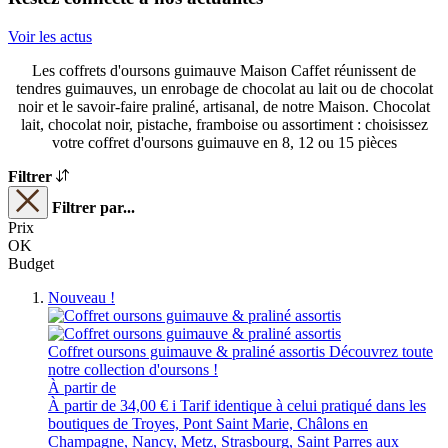
Voir les actus
Les coffrets d'oursons guimauve Maison Caffet réunissent de
tendres guimauves, un enrobage de chocolat au lait ou de chocolat
noir et le savoir-faire praliné, artisanal, de notre Maison. Chocolat
lait, chocolat noir, pistache, framboise ou assortiment : choisissez
votre coffret d'oursons guimauve en 8, 12 ou 15 pièces
Filtrer
Filtrer par...
Prix
OK
Budget
Nouveau !
Coffret oursons guimauve & praliné assortis
Découvrez toute
notre collection d'oursons !
À partir de
À partir de
34,00 €
i
Tarif identique à celui pratiqué dans les
boutiques de Troyes, Pont Saint Marie, Châlons en
Champagne, Nancy, Metz, Strasbourg, Saint Parres aux