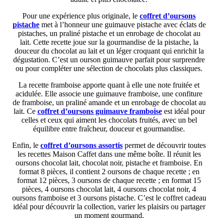
Pour une expérience plus originale, le
coffret d’oursons
pistache
met à l’honneur une guimauve pistache avec éclats de
pistaches, un praliné pistache et un enrobage de chocolat au
lait. Cette recette joue sur la gourmandise de la pistache, la
douceur du chocolat au lait et un léger croquant qui enrichit la
dégustation. C’est un ourson guimauve parfait pour surprendre
ou pour compléter une sélection de chocolats plus classiques.
La recette framboise apporte quant à elle une note fruitée et
acidulée. Elle associe une guimauve framboise, une confiture
de framboise, un praliné amande et un enrobage de chocolat au
lait. Ce
coffret d’oursons guimauve framboise
est idéal pour
celles et ceux qui aiment les chocolats fruités, avec un bel
équilibre entre fraîcheur, douceur et gourmandise.
Enfin, le
coffret d’oursons assortis
permet de découvrir toutes
les recettes Maison Caffet dans une même boîte. Il réunit les
oursons chocolat lait, chocolat noir, pistache et framboise. En
format 8 pièces, il contient 2 oursons de chaque recette ; en
format 12 pièces, 3 oursons de chaque recette ; en format 15
pièces, 4 oursons chocolat lait, 4 oursons chocolat noir, 4
oursons framboise et 3 oursons pistache. C’est le coffret cadeau
idéal pour découvrir la collection, varier les plaisirs ou partager
un moment gourmand.