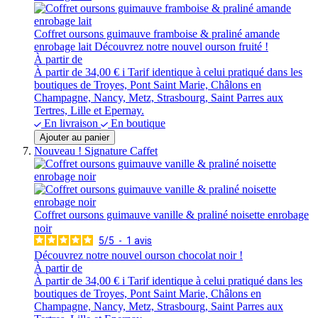
Coffret oursons guimauve framboise & praliné amande
enrobage lait
Découvrez notre nouvel ourson fruité !
À partir de
À partir de
34,00 €
i
Tarif identique à celui pratiqué dans les
boutiques de Troyes, Pont Saint Marie, Châlons en
Champagne, Nancy, Metz, Strasbourg, Saint Parres aux
Tertres, Lille et Epernay.
En livraison
En boutique
Ajouter au panier
Nouveau !
Signature Caffet
Coffret oursons guimauve vanille & praliné noisette enrobage
noir
5
/
5
-
1
avis
Découvrez notre nouvel ourson chocolat noir !
À partir de
À partir de
34,00 €
i
Tarif identique à celui pratiqué dans les
boutiques de Troyes, Pont Saint Marie, Châlons en
Champagne, Nancy, Metz, Strasbourg, Saint Parres aux