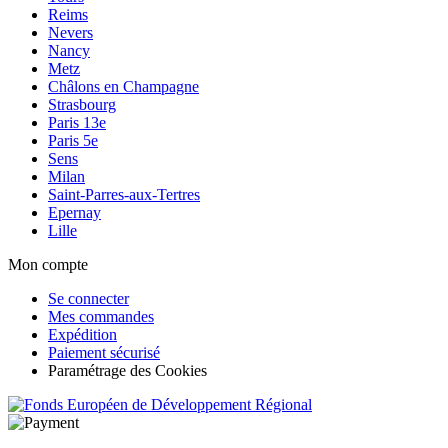
Reims
Nevers
Nancy
Metz
Châlons en Champagne
Strasbourg
Paris 13e
Paris 5e
Sens
Milan
Saint-Parres-aux-Tertres
Epernay
Lille
Mon compte
Se connecter
Mes commandes
Expédition
Paiement sécurisé
Paramétrage des Cookies