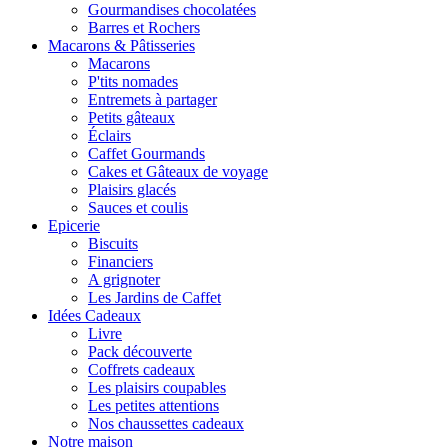
Gourmandises chocolatées
Barres et Rochers
Macarons & Pâtisseries
Macarons
P'tits nomades
Entremets à partager
Petits gâteaux
Éclairs
Caffet Gourmands
Cakes et Gâteaux de voyage
Plaisirs glacés
Sauces et coulis
Epicerie
Biscuits
Financiers
A grignoter
Les Jardins de Caffet
Idées Cadeaux
Livre
Pack découverte
Coffrets cadeaux
Les plaisirs coupables
Les petites attentions
Nos chaussettes cadeaux
Notre maison