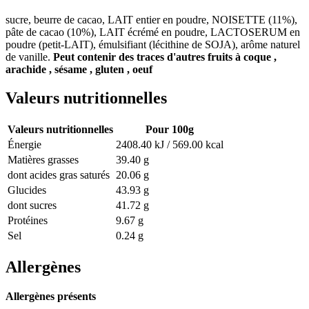
sucre, beurre de cacao, LAIT entier en poudre, NOISETTE (11%),
pâte de cacao (10%), LAIT écrémé en poudre, LACTOSERUM en
poudre (petit-LAIT), émulsifiant (lécithine de SOJA), arôme naturel
de vanille.
Peut contenir des traces d'autres fruits à coque ,
arachide , sésame , gluten , oeuf
Valeurs nutritionnelles
Valeurs nutritionnelles
Pour 100g
Énergie
2408.40 kJ / 569.00 kcal
Matières grasses
39.40 g
dont acides gras saturés
20.06 g
Glucides
43.93 g
dont sucres
41.72 g
Protéines
9.67 g
Sel
0.24 g
Allergènes
Allergènes présents