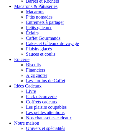
Barres et Rochers
Macarons & Pâtisseries
Macarons
P'tits nomades
Entremets à partager
Petits gâteaux
Éclairs
Caffet Gourmands
Cakes et Gâteaux de voyage
Plaisirs glacés
Sauces et coulis
Epicerie
Biscuits
Financiers
A grignoter
Les Jardins de Caffet
Idées Cadeaux
Livre
Pack découverte
Coffrets cadeaux
Les plaisirs coupables
Les petites attentions
Nos chaussettes cadeaux
Notre maison
Univers et spécialités