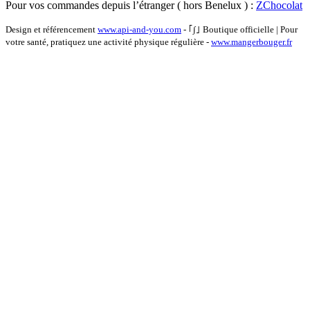
Pour vos commandes depuis l’étranger ( hors Benelux ) :
ZChocolat
Design et référencement
www.api-and-you.com
- ｢∫｣ Boutique officielle
|
Pour
votre santé, pratiquez une activité physique régulière -
www.mangerbouger.fr