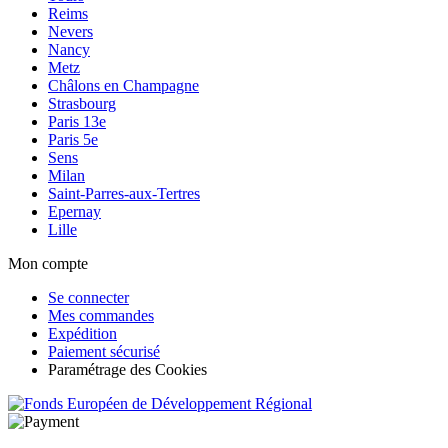
Reims
Nevers
Nancy
Metz
Châlons en Champagne
Strasbourg
Paris 13e
Paris 5e
Sens
Milan
Saint-Parres-aux-Tertres
Epernay
Lille
Mon compte
Se connecter
Mes commandes
Expédition
Paiement sécurisé
Paramétrage des Cookies