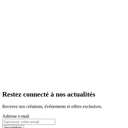
boutiques de Troyes, Pont Saint Marie, Châlons en
Champagne, Nancy, Metz, Strasbourg, Saint Parres aux
Tertres, Lille et Epernay.
Prix normal
29,85 €
En livraison
En boutique
Ajouter au panier
Tablette chocolat noir
Madagascar 70%
4.6
/
5
-
7
avis
Une incroyable personnalité marquée par des arômes
d'agrumes.
À partir de
9,95 €
i
Tarif identique à celui pratiqué dans les boutiques de
Troyes, Pont Saint Marie, Châlons en Champagne, Nancy,
Metz, Strasbourg, Saint Parres aux Tertres, Lille et Epernay.
En livraison
En boutique
Ajouter au panier
Restez connecté à nos actualités
Recevez nos créations, événements et offres exclusives.
Adresse e-mail
Inscription