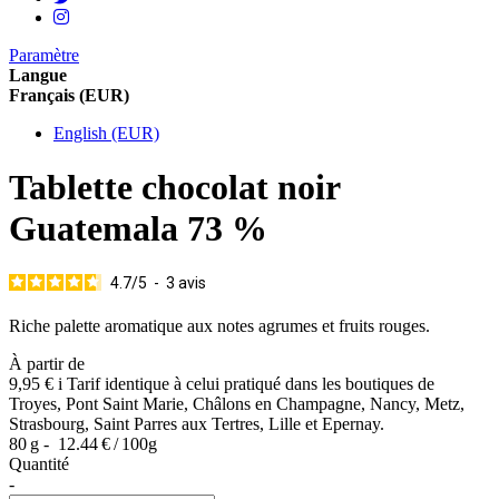
Paramètre
Langue
Français (EUR)
English (EUR)
Tablette chocolat noir
Guatemala 73 %
4.7
/
5
-
3
avis
Riche palette aromatique aux notes agrumes et fruits rouges.
À partir de
9,95 €
i
Tarif identique à celui pratiqué dans les boutiques de
Troyes, Pont Saint Marie, Châlons en Champagne, Nancy, Metz,
Strasbourg, Saint Parres aux Tertres, Lille et Epernay.
80 g -
12.44 € / 100g
Quantité
-