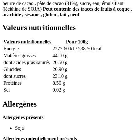
beurre de cacao , pâte de cacao (31%), sucre, eau, émulsifiant
(lécithine de SOJA)
Peut contenir des traces de fruits à coque ,
arachide , sésame , gluten , lait , oeuf
Valeurs nutritionnelles
Valeurs nutritionnelles
Pour 100g
Énergie
2277.60 kJ / 538.50 kcal
Matières grasses
44.10 g
dont acides gras saturés
26.50 g
Glucides
26.90 g
dont sucres
23.10 g
Protéines
8.50 g
Sel
0.02 g
Allergènes
Allergènes présents
Soja
Allergènes potentiellement présents