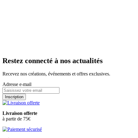
Madagascar 100%
5
/
5
-
1
avis
Les amoureux de puissance chocolatée seront comblés.
À partir de
9,95 €
i
Tarif identique à celui pratiqué dans les boutiques de
Troyes, Pont Saint Marie, Châlons en Champagne, Nancy,
Metz, Strasbourg, Saint Parres aux Tertres, Lille et Epernay.
En livraison
En boutique
Ajouter au panier
Restez connecté à nos actualités
Recevez nos créations, événements et offres exclusives.
Adresse e-mail
Inscription
Livraison offerte
à partir de 75€