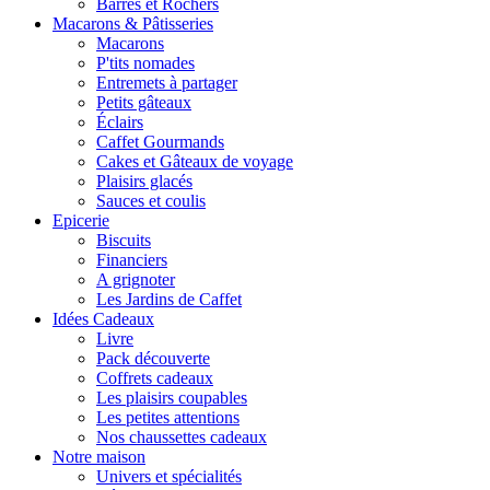
Barres et Rochers
Macarons & Pâtisseries
Macarons
P'tits nomades
Entremets à partager
Petits gâteaux
Éclairs
Caffet Gourmands
Cakes et Gâteaux de voyage
Plaisirs glacés
Sauces et coulis
Epicerie
Biscuits
Financiers
A grignoter
Les Jardins de Caffet
Idées Cadeaux
Livre
Pack découverte
Coffrets cadeaux
Les plaisirs coupables
Les petites attentions
Nos chaussettes cadeaux
Notre maison
Univers et spécialités