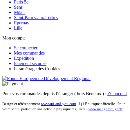
Paris 5e
Sens
Milan
Saint-Parres-aux-Tertres
Epernay
Lille
Mon compte
Se connecter
Mes commandes
Expédition
Paiement sécurisé
Paramétrage des Cookies
Pour vos commandes depuis l’étranger ( hors Benelux ) :
ZChocolat
Design et référencement
www.api-and-you.com
- ｢∫｣ Boutique officielle
|
Pour
votre santé, pratiquez une activité physique régulière -
www.mangerbouger.fr