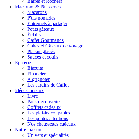
Barres et Rochers
Macarons & Pâtisseries
Macarons
P'tits nomades
Entremets à partager
Petits gâteaux
Éclairs
Caffet Gourmands
Cakes et Gâteaux de voyage
Plaisirs glacés
Sauces et coulis
Epicerie
Biscuits
Financiers
A grignoter
Les Jardins de Caffet
Idées Cadeaux
Livre
Pack découverte
Coffrets cadeaux
Les plaisirs coupables
Les petites attentions
Nos chaussettes cadeaux
Notre maison
Univers et spécialités