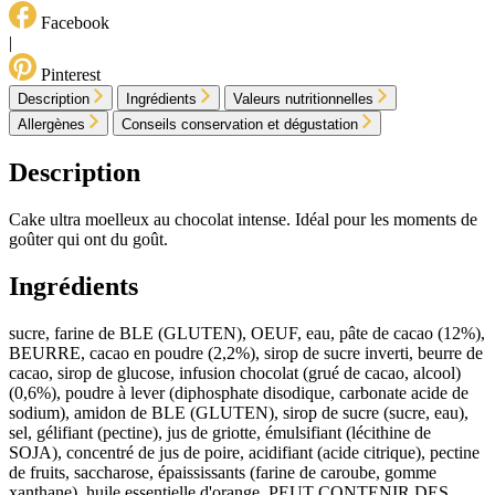
Facebook
|
Pinterest
Description
Ingrédients
Valeurs nutritionnelles
Allergènes
Conseils conservation et dégustation
Description
Cake ultra moelleux au chocolat intense. Idéal pour les moments de
goûter qui ont du goût.
Ingrédients
sucre, farine de BLE (GLUTEN), OEUF, eau, pâte de cacao (12%),
BEURRE, cacao en poudre (2,2%), sirop de sucre inverti, beurre de
cacao, sirop de glucose, infusion chocolat (grué de cacao, alcool)
(0,6%), poudre à lever (diphosphate disodique, carbonate acide de
sodium), amidon de BLE (GLUTEN), sirop de sucre (sucre, eau),
sel, gélifiant (pectine), jus de griotte, émulsifiant (lécithine de
SOJA), concentré de jus de poire, acidifiant (acide citrique), pectine
de fruits, saccharose, épaississants (farine de caroube, gomme
xanthane), huile essentielle d'orange. PEUT CONTENIR DES