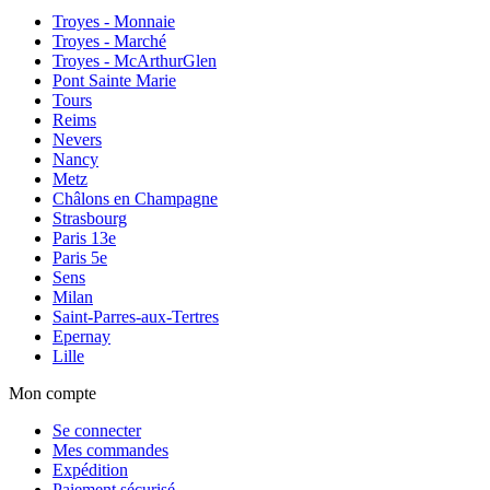
Troyes - Monnaie
Troyes - Marché
Troyes - McArthurGlen
Pont Sainte Marie
Tours
Reims
Nevers
Nancy
Metz
Châlons en Champagne
Strasbourg
Paris 13e
Paris 5e
Sens
Milan
Saint-Parres-aux-Tertres
Epernay
Lille
Mon compte
Se connecter
Mes commandes
Expédition
Paiement sécurisé