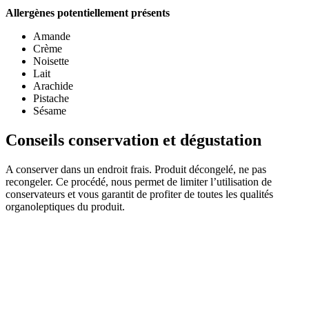
Allergènes potentiellement présents
Amande
Crème
Noisette
Lait
Arachide
Pistache
Sésame
Conseils conservation et dégustation
A conserver dans un endroit frais. Produit décongelé, ne pas
recongeler. Ce procédé, nous permet de limiter l’utilisation de
conservateurs et vous garantit de profiter de toutes les qualités
organoleptiques du produit.
Coffret de 8 macarons
assortis
4.8
/
5
-
15
avis
Succombez à nos délicieux & généreux macarons aux saveurs
pures et jus ...